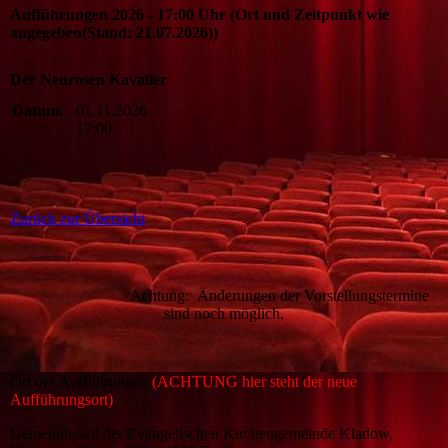
Aufführungen 2026 - 17:00 Uhr (Ort und Zeitpunkt wie
angegeben(Stand: 21.07.2026))
Der Neurosen Kavalier
Datum:
01.11.2026
17:00
Zurück zur Übersicht
Achtung: Änderungen der Vorstellungstermine
sind noch möglich.
Ort der Aufführungen
(ACHTUNG hier steht der neue
Aufführungsort)
:
Gemeindesaal der Evangelischen Kirchengemeinde Kladow,