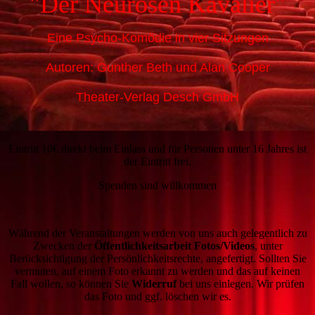
"Der Neurosen Kavalier"
Eine Psycho-Komödie in vier Sitzungen
Autoren: Gunther Beth und Alan Cooper
Theater-Verlag Desch GmbH
Eintritt 10€ direkt beim Einlass und für Personen unter 16 Jahres ist
der Eintritt frei.
Spenden sind willkommen
Während der Veranstaltungen werden von uns auch gelegentlich zu
Zwecken der
Öffentlichkeitsarbeit Fotos/Videos
, unter
Berücksichtigung der Persönlichkeitsrechte, angefertigt. Sollten Sie
vermuten, auf einem Foto erkannt zu werden und das auf keinen
Fall wollen, so können Sie
Widerruf
bei uns einlegen. Wir prüfen
das Foto und ggf. löschen wir es.