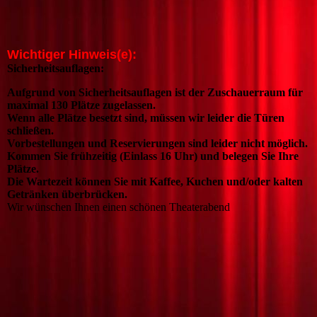
Wichtiger Hinweis(e):
Sicherheitsauflagen:
Aufgrund von Sicherheitsauflagen ist der Zuschauerraum für
maximal 130 Plätze zugelassen.
Wenn alle Plätze besetzt sind, müssen wir leider die Türen
schließen.
Vorbestellungen und Reservierungen sind leider nicht möglich.
Kommen Sie frühzeitig (Einlass 16 Uhr) und belegen Sie Ihre
Plätze.
Die Wartezeit können Sie mit Kaffee, Kuchen und/oder kalten
Getränken überbrücken.
Wir wünschen Ihnen einen schönen Theaterabend