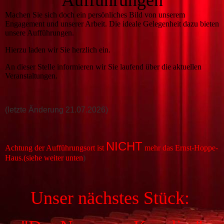
Aufführungen
Machen Sie sich doch ein persönliches Bild von unserem
Engagement und unserer Arbeit. Die ideale Gelegenheit dazu bieten
unsere Aufführungen.
Hierzu laden wir Sie herzlich ein.
An dieser Stelle informieren wir Sie laufend über die aktuellen
Veranstaltungen.
(letzte Änderung 21.07.2026)
NICHT
Achtung der Aufführungsort ist
mehr das Ernst-Hoppe-
Haus.(siehe weiter unten
)
Unser nächstes Stück: