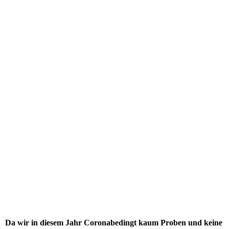
Theaterwerkstatt
Kladow e. V.
Da wir in diesem Jahr Coronabedingt kaum Proben und keine