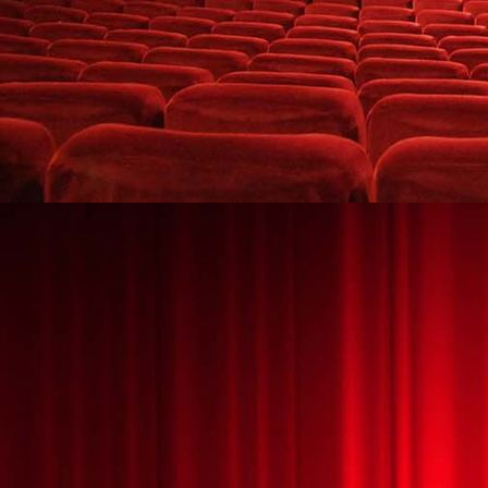
small_24669986
small_28595244