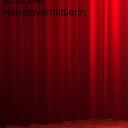
Heiratsvermittlerin
small_24669983