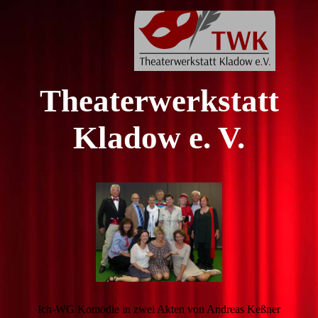
Theaterwerkstatt
Kladow e. V.
Ich-WG Komödie in zwei Akten von Andreas Keßner